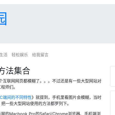
园
生活
轻松娱乐
给我留言
片方法集合
个互联网网页都模糊了。。。不过还是有一些大型网站对
工程师们。
C端间的不同特性
》就提到，手机里看图片会模糊，当时
，把一些大型网站使用的方法都罗列下。
的Macbook Pro的Safari/Chrome浏览器、手机端浏