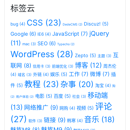
标签云
CSS
(23)
Discuz!
(5)
bug
(4)
DedeCMS
(2)
jQuery
JavaScript
(7)
Google
(6)
IE6
(4)
(11)
SEO
(6)
mac
(3)
Typecho
(2)
WordPress
(28)
互
Zepto
(5)
主题
(3)
博客
(12)
联网
(8)
周杰伦
信用卡
(3)
前端优化
(3)
工作
(7)
微博
(7)
娱乐
(5)
插
(4)
外链
(4)
域名
(3)
教程
(23)
杂事
(20)
件
(5)
淘宝
(4)
狗
移动端
电影
(5)
百度
(5)
社会
(3)
(2)
用户体验
(2)
评论
(13)
网络推广
(9)
视频
(5)
网购
(4)
(27)
音乐
(18)
链接
(9)
韩寒
(4)
软件
(3)
魅族M9
(9)
魅族M8
(8)