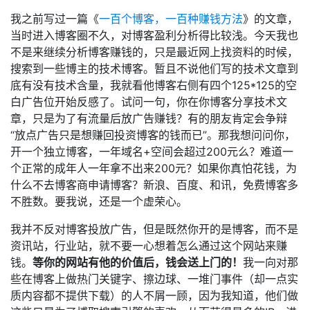
我之前写过一篇《
一百个博客，一百种赚钱方法
》的文章，
当时进入博客圈不久，对博客盈利分析得比较浅。今天我也
不是来继续分析博客赚钱的，只是最近网上找资料的时候，
搜索到一些博主的技术博客。暂且不说他们写的技术文章到
底有没有技术含量，我就看他博客右侧有四个125*125的空
白广告位开始反感了。试问一句，你在你博客分享技术文
章，只是为了有流量后放广告赚钱？有的朋友肯定会争辩
“放点广告只是想赚回投资博客的钱而已”。那我想问问你，
开一个独立博客，一年域名+空间会超过200元么？难道一
个正常的成年人一年拿不出来200元？如果你真怕花钱，为
什么不去博客商申请博客？新浪、百度、和讯，免费博客多
不胜数。要我说，还是一个虚荣心。
我并不反对博客投放广告，但是既然你开的是博客，而不是
资讯站，行业站，就不要一心想着怎么通过这个网站来赚
钱。
等你的网站有他的价值后，钱会送上门的！
我一向对那
些在博客上做热门关键字、擦边球、一堆门事件（却一点实
质内容都不提供下载）的人不屑一顾，因为我知道，他们做