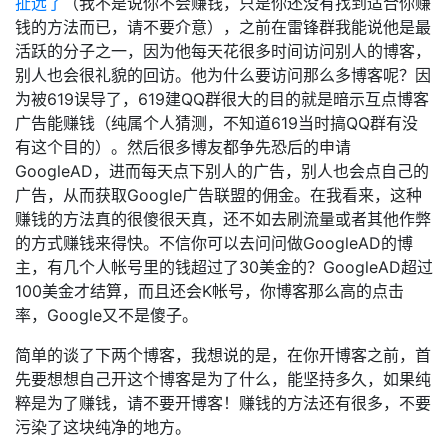
扯远了
（我不是说你不会赚钱，只是你还没有找到适合你赚
钱的方法而已，请不要介意），之前在雷锋群我能说他是最
活跃的分子之一，因为他每天花很多时间访问别人的博客，
别人也会很礼貌的回访。他为什么要访问那么多博客呢？因
为被619误导了，619建QQ群很大的目的就是暗示互点博客
广告能赚钱（纯属个人猜测，不知道619当时搞QQ群有没
有这个目的）。然后很多博友都争先恐后的申请
GoogleAD，进而每天点下别人的广告，别人也会点自己的
广告，从而获取Google广告联盟的佣金。在我看来，这种
赚钱的方法真的很傻很天真，还不如去刷流量或者其他作弊
的方式赚钱来得快。不信你可以去问问做GoogleAD的博
主，有几个人帐号里的钱超过了30美金的？GoogleAD超过
100美金才结算，而且还会K帐号，你博客那么高的点击
率，Google又不是傻子。
简单的谈了下两个博客，我想说的是，在你开博客之前，首
先要想想自己开这个博客是为了什么，能坚持多久，如果纯
粹是为了赚钱，请不要开博客！赚钱的方法还有很多，不要
污染了这块纯净的地方。