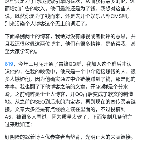
这些只是为了博取搜索引擎的喜欢，从而获得最多的IP，进
而增加广告的收入，他们最终还是为了钱。我想对这些人
说，既然你是为了钱而来，还是去开个娱乐八卦CMS吧，
别来污染个人博客这个无上的词汇了。
下面举例两个的博客，我绝对没有鄙视或者批评的意思，并
且我还很敬佩这两位博主，他们有很多精神，是值得我，甚
至大家学习的。
619
，今年三月底开通了雷锋QQ群，我加入这个群后才认
识他的，在我的映像中，他只是一个中介链接赚钱的人。很
多人嫉妒他，因为他确实通过中介链接赚到了钱，那是他的
本事。我也翻了下他博客之前的文章，开QQ群是个分水
岭，之前纯粹是个个人博客，开QQ群后变成了软文的制造
地。从之前的SEO到后来的淘宝客，再到现在的宣传买卖链
接。文章大多还是有点经验之谈在里面的，不过投稿到
A5，被很多人骂过，因为质量太软了，下面复制几条留言
过来就知道：
好阴险的踩着博百优参赛者当垫背，光明正大的来卖链接。