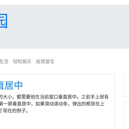
园
生活
轻松娱乐
给我留言
垂直居中
的大小，都需要他在当前窗口垂直居中。之前手上就有
能在第一屏垂直居中，如果滑动滚动条，弹出的框就在上
了现在的例子。