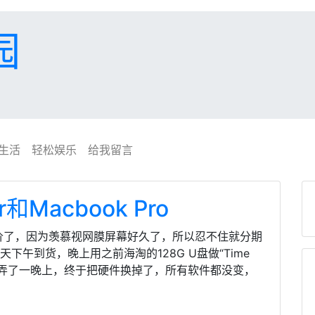
园
生活
轻松娱乐
给我留言
和Macbook Pro
，还降价了，因为羡慕视网膜屏幕好久了，所以忍不住就分期
天下午到货，晚上用之前海淘的128G U盘做“Time
数据。弄了一晚上，终于把硬件换掉了，所有软件都没变，