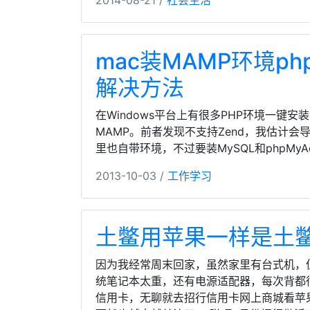
2014-08-21 /
社会生活
mac装MAMP环境ph
解决方法
在Windows平台上有很多PHP环境一键安
MAMP。前者发现不支持Zend，我估计会
里也自带环境，不过要装MySQL和phpMy
2013-10-03 /
工作学习
土鳖用苹果一样是土
因为我经常周末回家，虽然家里有台式机，
统笔记本太重，还有电源适配器，每次背都很累
信用卡，无聊就去招行信用卡网上商城看苹