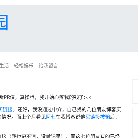
园
生活
轻松娱乐
给我留言
新PR值，真操蛋，我开始心疼我的钱了>.<
买链接
。还好，我没通过中介，自己找的几位朋友博客买
的情况。而上个月看见
阿七
在我博客说他
买链接被骗
后，
链接（我也记不清，没做记录），而这七位朋友有的已经