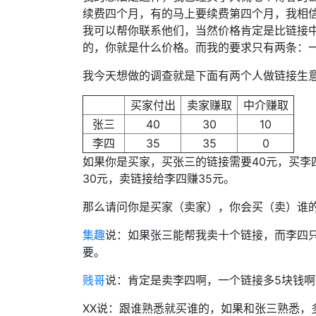
续费四个月，有的马上要续费第四个月，我相
我可以帮你联系他们，当然价格肯定是比链接
的，你就是什么价格。而我的要求只有两条：
我今天想做的调查就是下面有两个人做链接生
买家付出
卖家赚取
中介赚取
张三
40
30
10
李四
35
35
0
如果你是买家，买张三的链接需要40元，买李
30元，卖链接给李四赚35元。
那么请问你是买家（卖家），你会买（卖）谁
集趣
说：如果张三能帮我卖十个链接，而李四只能帮
要。
贱哥
说：肯定是卖李四啊，一个链接多5块钱
XX说：跟谁熟悉就买谁的，如果和张三熟悉，