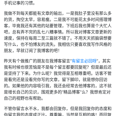
手机记事的习惯。
我做不到每天都能有文章的输出，一是我肚子里没有那么多
的货，掏空太早，容易瘦。二是我不可能花太多时间搭理博
客，毕竟我还有其他的站要管理，下班后我也算是个大忙人
吧，总有弄不完的乱七八糟事情。所以我对博客文章更新的
速度，保持在每周二至三篇就不错了。不用天天抓脑袋想要
写什么，也不怕博友的流失。我相信只要喜欢我写作风格的
朋友，早就订阅了我博客的吧！
昨天有个做推广的朋友在我博客留言“
有留言必回呀
”，其实
我有时候也很苦恼是不是每个留言都要回复呢？但是最后还
是坚持了下来。为什么呢？我觉得是互相尊重吧。访客不管
是看完还是没看完你写的文章，留下脚印，就是想你回访
的。如果他的内容吸引我，我还会经常去他博客的，这不就
是增长自己的见识，围观更多的“精品博客”么？我想肯定对
自己的视野也有帮助。
不管你留言水不水，我都会回复你，但是我回复你的态度和
你留言我的态度成正比。尊重嘛，当然是互相的咯！而回复