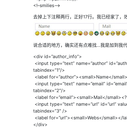
<!–smilies–>
去掉上下注释两行，正好17行。我已经家了，
说合适的地方，确实还有点难找…我是加到我
<div id=”author_info”>
<input type=”text” name=”author” id=”aut
tabindex=”1″/>
<label for=”author”><small>Name</small><?
<input type=”text” name=”email” id=”emai
tabindex=”2″/>
<label for=”email”><small>Mail</small><?ph
<input type=”text” name=”url” id=”url” va
tabindex=”3″ />
<label for=”url”><small>Webs</small></la
</div>