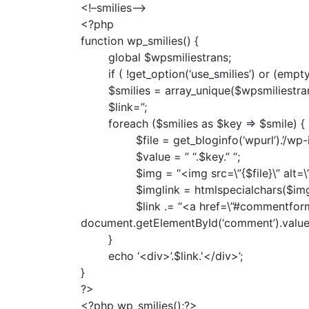
<!–smilies–>
<?php
function wp_smilies() {
global $wpsmiliestrans;
if ( !get_option(‘use_smilies’) or (empty(
$smilies = array_unique($wpsmiliestran
$link=”;
foreach ($smilies as $key => $smile) {
$file = get_bloginfo(‘wpurl’).’/wp-incl
$value = ” “.$key.” “;
$img = “<img src=\”{$file}\” alt=\”{$
$imglink = htmlspecialchars($img
$link .= “<a href=\”#commentform\” tit
document.getElementById(‘comment’).value 
}
echo ‘<div>’.$link.'</div>’;
}
?>
<?php wp_smilies();?>