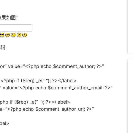
效果如图：
代码
hor” value=”<?php echo $comment_author; ?>”
php if ($req) _e(” “); ?></label>
l” value=”<?php echo $comment_author_email; ?>”
p if ($req) _e(” “); ?></label>
lue=”<?php echo $comment_author_url; ?>”
bel>