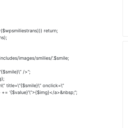
$wpsmiliestrans))) return;
s);
udes/images/smilies/’.$smile;
smile}\” />”;
);
le=\”{$smile}\” onclick=\”
+= ‘{$value}’\”>{$img}</a>&nbsp;”;