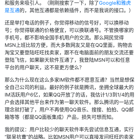
和服务来吸引人。（刚刚搜索了一下，除了
Google和雅虎
是互通
的，其他互通都是依赖插件，而不是我说的接口。）
还是举打电话的例子，你觉得移动的信号好，可以换移动
号；你觉得联通的价格便宜，可以换联通号。不管换哪家的
手机号，都不影响全国手机用户的交流。那么网民觉得
MSN上班比较方便，而大多数网友又是在QQ里面，购物去
淘宝又要登陆旺旺找卖家，跟不在电脑面前的朋友交流还要
登陆飞信，如果聊天软件互通了，我登陆MSN可以和任意
平台的用户聊天，这不是更方便么？
那么为什么现在这么多家IM软件都不愿意互通？当然是想保
全自己公司的利益。最好的例子就是腾讯，坐拥全球最大的
IM活跃用户6亿，如果QQ开放了的话，我估计1/3到1/4的用
户会选择其他平台来作为第一聊天软件。那么腾讯的一站式
理念就打破了，用户不再使用QQ音乐、搜搜、拍拍、QQ邮
箱等等（都是QQ面板集成）产品，损失可想而知。
我的提议：用户比较少的聊天软件率先尝试信息互通，实行
“联吴抗曹”的战略。比如MSN用户可以直接发问旺旺的卖家