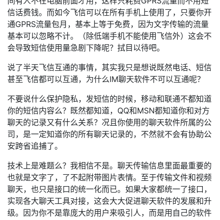
间有人不在电脑前面才用，这样只耗费GPRS流量而不用短
信话费钱。而如今飞信可以在所有手机上使用了，只要你开
通GPRS流量包月，基本上等于免费，因为文字传输的流量
基本可以忽略不计。（除低端手机不能使用飞信外）这会不
会导致短信使用量急剧下降呢？拭目以待吧。
说了半天飞信互通的事情，其实我只是想说既然电话、短信
甚至飞信都可以互通，为什么IM聊天软件不可以互通呢？
不要说什么保护隐私，发短信的时候，移动和联通不都知道
你的短信内容么？既然都知道，QQ和MSN都知道你和对方
聊天的记录又有什么关系？况且你使用的聊天软件所属的公
司，是一定知道你的所有聊天记录的，不然就不会有协助公
安跨省追捕了。
技术上是难题么？我相信不是。聊天传输信息里面最重要的
也就是文字了，了不起附带图片表情。至于传输文件和视频
聊天，也只是接口的统一化而已。如果大家都统一了接口，
实现各大聊天工具对接，这会大大促进聊天软件的发展和升
级。因为你不是靠庞大的用户来吸引人，而是用自己的软件