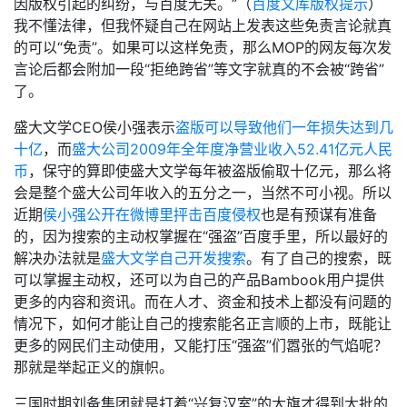
因版权引起的纠纷，与百度无关。”（
百度文库版权提示
）
我不懂法律，但我怀疑自己在网站上发表这些免责言论就真
的可以“免责”。如果可以这样免责，那么MOP的网友每次发
言论后都会附加一段“拒绝跨省”等文字就真的不会被“跨省”
了。
盛大文学CEO侯小强表示
盗版可以导致他们一年损失达到几
十亿
，而
盛大公司2009年全年度净营业收入52.41亿元人民
币
，保守的算即使盛大文学每年被盗版偷取十亿元，那么将
会是整个盛大公司年收入的五分之一，当然不可小视。所以
近期
侯小强公开在微博里抨击百度侵权
也是有预谋有准备
的，因为搜索的主动权掌握在“强盗”百度手里，所以最好的
解决办法就是
盛大文学自己开发搜索
。有了自己的搜索，既
可以掌握主动权，还可以为自己的产品Bambook用户提供
更多的内容和资讯。而在人才、资金和技术上都没有问题的
情况下，如何才能让自己的搜索能名正言顺的上市，既能让
更多的网民们主动使用，又能打压“强盗”们嚣张的气焰呢？
那就是举起正义的旗帜。
三国时期刘备集团就是打着“兴复汉室”的大旗才得到大批的