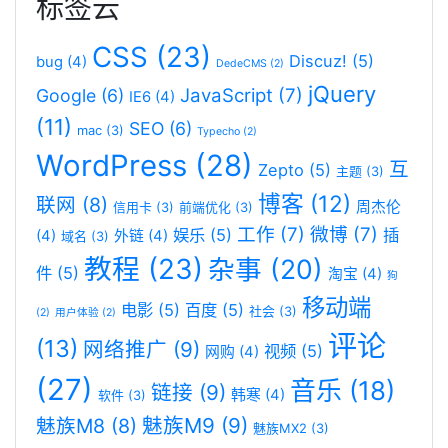
标签云
CSS
(23)
Discuz!
(5)
bug
(4)
DedeCMS
(2)
jQuery
JavaScript
(7)
Google
(6)
IE6
(4)
(11)
SEO
(6)
mac
(3)
Typecho
(2)
WordPress
(28)
互
Zepto
(5)
主题
(3)
博客
(12)
联网
(8)
周杰伦
信用卡
(3)
前端优化
(3)
工作
(7)
微博
(7)
娱乐
(5)
插
(4)
外链
(4)
域名
(3)
教程
(23)
杂事
(20)
件
(5)
淘宝
(4)
狗
移动端
电影
(5)
百度
(5)
社会
(3)
(2)
用户体验
(2)
评论
(13)
网络推广
(9)
视频
(5)
网购
(4)
(27)
音乐
(18)
链接
(9)
韩寒
(4)
软件
(3)
魅族M9
(9)
魅族M8
(8)
魅族MX2
(3)