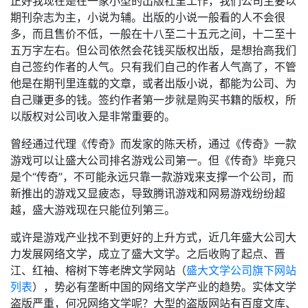
正好我现在是在一家小型的出版社里工作，我们公司主要以
期刊杂志为主，小说为辅。出版的小说一般看的人不会很
多，而且售价不低，一般在十八至二十五元之间，十二至十
五万字左右。但公司依然会花钱买版权出版，是想抬高我们
自己签约作者的人气。只有我们自己的作者人气高了，不管
他是在期刊里连载的文章，或者出版小说，都能为公司、为
自己赚更多的钱。签约作者第一步就是购买书籍的版权，所
以版权对公司收入是非常重要的。
曾经通过代理《传奇》而发家的陈天桥，通过《传奇》一款
游戏可以让盛大公司排名游戏公司第一。但《传奇》毕竟只
是个“传奇”，不可能永远只靠一款游戏来支撑一个公司，而
新推出的游戏又显疲态，导致腾讯游戏和网易游戏纷纷超
越，盛大游戏现在只能位列第三。
或许是游戏产业找不到更好的上升方式，近几年盛大公司大
力发展网络文学，成立了盛大文学。之后收购了起点、晋
江、红袖、榕树下等老牌文学网站（
盛大文学公司旗下网站
列表
），势必有垄断中国的网络文学产业的趋势。实体文学
盗版严重，何况网络文学呢？大型的盗版网站有百度文库、