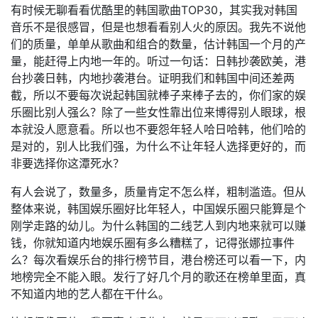
有时候无聊看看优酷里的韩国歌曲TOP30，其实我对韩国
音乐不是很感冒，但是也想看看别人火的原因。我先不说他
们的质量，单单从歌曲和组合的数量，估计韩国一个月的产
量，能赶得上内地一年的。听过一句话：日韩抄袭欧美，港
台抄袭日韩，内地抄袭港台。证明我们和韩国中间还差两
截，所以不要每次说起韩国就棒子来棒子去的，你们家的娱
乐圈比别人强么？除了一些女性靠出位来博得别人眼球，根
本就没人愿意看。所以也不要怨年轻人哈日哈韩，他们哈的
是对的，别人比我们强，为什么不让年轻人选择更好的，而
非要选择你这潭死水？
有人会说了，数量多，质量肯定不怎么样，粗制滥造。但从
整体来说，韩国娱乐圈好比年轻人，中国娱乐圈只能算是个
刚学走路的幼儿。为什么韩国的二线艺人到内地来就可以赚
钱，你就知道内地娱乐圈有多么糟糕了，记得张娜拉事件
么？每次看娱乐台的排行榜节目，港台榜还可以看一下，内
地榜完全不能入眼。发行了好几个月的歌还在榜单里面，真
不知道内地的艺人都在干什么。