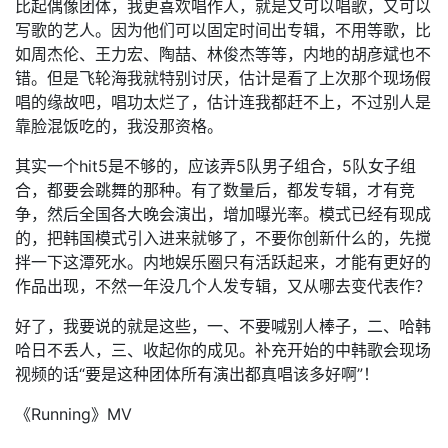
比起偶像团体，我更喜欢唱作人，就是又可以唱歌，又可以
写歌的艺人。因为他们可以固定时间出专辑，不用等歌，比
如周杰伦、王力宏、陶喆、林俊杰等等，内地的胡彦斌也不
错。但是飞轮海我就特别讨厌，估计是看了上次那个现场假
唱的缘故吧，唱功太烂了，估计连我都赶不上，不过别人是
靠脸混饭吃的，我没那资格。
其实一个hit5是不够的，应该弄5队男子组合，5队女子组
合，都要会跳舞的那种。有了数量后，都发专辑，才有竞
争，然后全国各大晚会演出，增加曝光率。模式已经有现成
的，把韩国模式引入进来就够了，不要你创新什么的，先搅
拌一下这潭死水。内地娱乐圈只有活跃起来，才能有更好的
作品出现，不然一年没几个人发专辑，又从哪去变代表作？
好了，我要说的就是这些，一、不要喊别人棒子，二、哈韩
哈日不丢人，三、收起你的成见。补充开始的中韩歌会现场
视频的话“要是这种团体所有演出都真唱该多好啊”！
《Running》MV