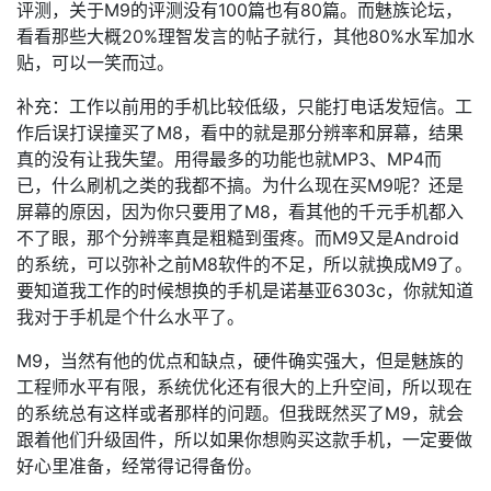
评测，关于M9的评测没有100篇也有80篇。而魅族论坛，
看看那些大概20%理智发言的帖子就行，其他80%水军加水
贴，可以一笑而过。
补充：工作以前用的手机比较低级，只能打电话发短信。工
作后误打误撞买了M8，看中的就是那分辨率和屏幕，结果
真的没有让我失望。用得最多的功能也就MP3、MP4而
已，什么刷机之类的我都不搞。为什么现在买M9呢？还是
屏幕的原因，因为你只要用了M8，看其他的千元手机都入
不了眼，那个分辨率真是粗糙到蛋疼。而M9又是Android
的系统，可以弥补之前M8软件的不足，所以就换成M9了。
要知道我工作的时候想换的手机是诺基亚6303c，你就知道
我对于手机是个什么水平了。
M9，当然有他的优点和缺点，硬件确实强大，但是魅族的
工程师水平有限，系统优化还有很大的上升空间，所以现在
的系统总有这样或者那样的问题。但我既然买了M9，就会
跟着他们升级固件，所以如果你想购买这款手机，一定要做
好心里准备，经常得记得备份。