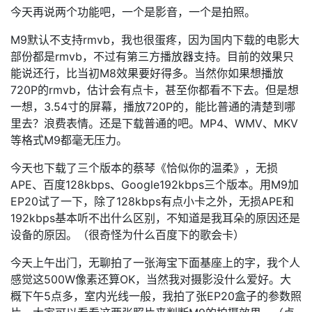
今天再说两个功能吧，一个是影音，一个是拍照。
M9默认不支持rmvb，我也很蛋疼，因为国内下载的电影大
部份都是rmvb，不过有第三方播放器支持。目前的效果只
能说还行，比当初M8效果要好得多。当然你如果想播放
720P的rmvb，估计会有点卡，甚至你都看不下去。但是想
一想，3.54寸的屏幕，播放720P的，能比普通的清楚到哪
里去？浪费表情。还是下载普通的吧。MP4、WMV、MKV
等格式M9都毫无压力。
今天也下载了三个版本的蔡琴《恰似你的温柔》，无损
APE、百度128kbps、Google192kbps三个版本。用M9加
EP20试了一下，除了128kbps有点小卡之外，无损APE和
192kbps基本听不出什么区别，不知道是我耳朵的原因还是
设备的原因。（很奇怪为什么百度下的歌会卡）
今天上午出门，无聊拍了一张海宝下面基座上的字，我个人
感觉这500W像素还算OK，当然我对摄影没什么爱好。大
概下午5点多，室内光线一般，我拍了张EP20盒子的参数照