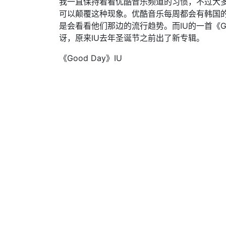
我一直保持着看优酷音乐频道的习惯，不过大
可以颠覆这种现象。优酷音乐每周都会有韩国的
是会看看他们那边的流行趋势。而IU的一首《G
讶，原来IU去年圣诞节之前出了新专辑。
《Good Day》IU