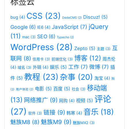
标签云
CSS
(23)
Discuz!
(5)
bug
(4)
DedeCMS
(2)
jQuery
JavaScript
(7)
Google
(6)
IE6
(4)
(11)
SEO
(6)
mac
(3)
Typecho
(2)
WordPress
(28)
互
Zepto
(5)
主题
(3)
博客
(12)
联网
(8)
周杰伦
信用卡
(3)
前端优化
(3)
工作
(7)
微博
(7)
娱乐
(5)
插
(4)
外链
(4)
域名
(3)
教程
(23)
杂事
(20)
件
(5)
淘宝
(4)
狗
移动端
电影
(5)
百度
(5)
社会
(3)
(2)
用户体验
(2)
评论
(13)
网络推广
(9)
视频
(5)
网购
(4)
(27)
音乐
(18)
链接
(9)
韩寒
(4)
软件
(3)
魅族M9
(9)
魅族M8
(8)
魅族MX2
(3)