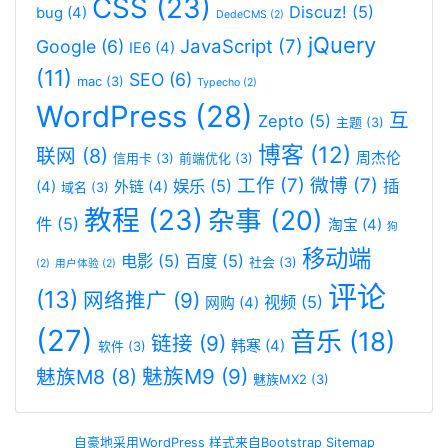
CSS
(23)
Discuz!
(5)
bug
(4)
DedeCMS
(2)
jQuery
JavaScript
(7)
Google
(6)
IE6
(4)
(11)
SEO
(6)
mac
(3)
Typecho
(2)
WordPress
(28)
互
Zepto
(5)
主题
(3)
博客
(12)
联网
(8)
周杰伦
信用卡
(3)
前端优化
(3)
工作
(7)
微博
(7)
娱乐
(5)
插
(4)
外链
(4)
域名
(3)
教程
(23)
杂事
(20)
件
(5)
淘宝
(4)
狗
移动端
电影
(5)
百度
(5)
社会
(3)
(2)
用户体验
(2)
评论
(13)
网络推广
(9)
视频
(5)
网购
(4)
(27)
音乐
(18)
链接
(9)
韩寒
(4)
软件
(3)
魅族M9
(9)
魅族M8
(8)
魅族MX2
(3)
自豪地采用WordPress
样式来自Bootstrap
Sitemap