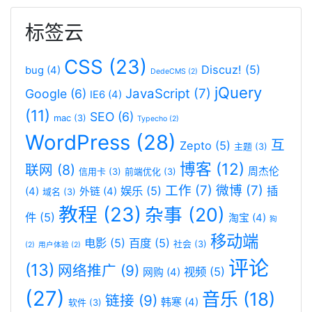
标签云
CSS
(23)
Discuz!
(5)
bug
(4)
DedeCMS
(2)
jQuery
JavaScript
(7)
Google
(6)
IE6
(4)
(11)
SEO
(6)
mac
(3)
Typecho
(2)
WordPress
(28)
互
Zepto
(5)
主题
(3)
博客
(12)
联网
(8)
周杰伦
信用卡
(3)
前端优化
(3)
工作
(7)
微博
(7)
娱乐
(5)
插
(4)
外链
(4)
域名
(3)
教程
(23)
杂事
(20)
件
(5)
淘宝
(4)
狗
移动端
电影
(5)
百度
(5)
社会
(3)
(2)
用户体验
(2)
评论
(13)
网络推广
(9)
视频
(5)
网购
(4)
(27)
音乐
(18)
链接
(9)
韩寒
(4)
软件
(3)