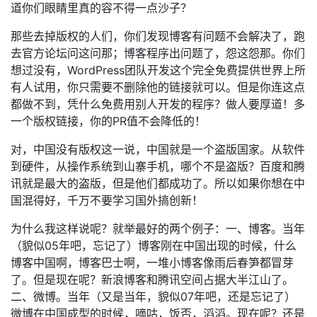
道你们眼睛里真的容不得一点沙子？
那些去掉版权的人们，你们发现博客有问题不会解决了，跑
去官方论坛问这问那；博客程序出问题了，怨这怨那。你们
想过没有，WordPress团队开发这个完全免费提供世界上所
有人试用，你只需要不删除他的链接就可以。但是你连这点
都做不到，凭什么免费用别人开发的程序？做人要厚道！多
一个版权链接，你的PR值不会降低的！
对，中国没有版权这一说，中国就是一个盗版国家。从软件
到硬件，从操作系统到山寨手机，哪个不是盗版？百度和腾
讯就是最大的盗版，但是他们都成功了。所以如果你想在中
国混得好，千万不要学习国外搞创新！
为什么我这样说呢？就举最好的两个例子：一、博客。当年
（貌似05年吧，忘记了）博客刚在中国出现的时候，什么
博客中国啊，博客巴士啊，一堆小博客像雨后春笋都冒芽
了。但是现在呢？新浪博客和腾讯空间占据大半江山了。
二、微博。当年（又是当年，貌似07年吧，还是忘记了）
微博在中国成型的时候，嘀咕，饭否，滔滔。现在呢？还是