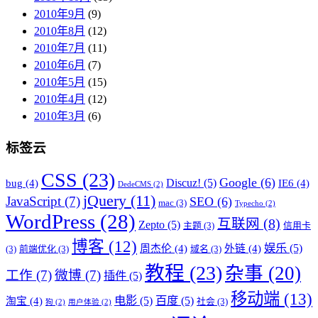
2010年9月
(9)
2010年8月
(12)
2010年7月
(11)
2010年6月
(7)
2010年5月
(15)
2010年4月
(12)
2010年3月
(6)
标签云
CSS
(23)
Google
(6)
Discuz!
(5)
bug
(4)
IE6
(4)
DedeCMS
(2)
jQuery
(11)
JavaScript
(7)
SEO
(6)
mac
(3)
Typecho
(2)
WordPress
(28)
互联网
(8)
Zepto
(5)
主题
(3)
信用卡
博客
(12)
娱乐
(5)
周杰伦
(4)
外链
(4)
(3)
前端优化
(3)
域名
(3)
教程
(23)
杂事
(20)
工作
(7)
微博
(7)
插件
(5)
移动端
(13)
电影
(5)
百度
(5)
淘宝
(4)
社会
(3)
狗
(2)
用户体验
(2)