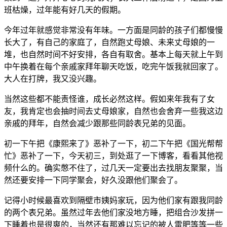
班枯燥，过年能有好几天的假期。
今年过年就感觉非常没有年味。一方面是同龄的孩子们都慢慢
长大了，有自己的家庭了，自然跑丈母娘、未来丈母娘的一
堆，也自然时间不好安排，各自有取舍。基本上每天就上午到
中午换着在每个亲戚家拜年聊天吃饭，吃完午饭我就回家了。
大人在打牌，我又没兴趣。
当然这些都不能责怪谁，成长必然这样。假如来年我有了女
友，我肯定也会抽时间去丈母娘家，自然也会舍弃一些我这边
亲戚的拜年，自然会减少跟那些同龄表兄弟的见面。
初一下午把《康熙来了》恶补了一下，初二下午把《国光帮帮
忙》恶补了一下，今天初三，到处逛了一下博客，看看其他视
频什么的。确实憋不住了，过几天一定要出去找朋友聚聚，当
然还要安排一下同学聚会，好久没跟他们聚会了。
记得小时候最喜欢到隔壁市姨妈家玩，因为他们家有跟我同龄
的两个表兄弟。虽然过年去他们家没地方睡，把组合沙发拼一
下睡着也是很爽的，当然还有那难以忘记的被人雷肥等等一些