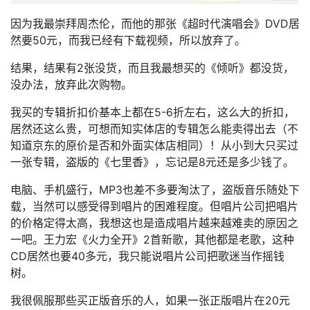
因为我最崇拜周杰伦，而他的那张《超时代演唱会》DVD居
然要50元，而我已经有下载视频，所以放弃了。
结果，结果有2张没货，而且我最想买的《倾听》都没货，
没办法，放弃此次购物。
我买的专辑折扣价基本上都在5-6折左右，这么大的折扣，
居然还这么贵，可想而知实体店的专辑怎么能卖得出去（不
知道京东的原价是否和外面实体店相同）！从小到大只买过
一张专辑，盗版的《七里香》，忘记是8元还是多少钱了。
电脑、手机盛行，MP3也差不多要淘汰了，盗版音乐随处下
载，当然可以感受得到唱片的困难程度。但唱片公司把唱片
的价格定得太高，我想这也是造成唱片越来越难卖的原因之
一吧。王力宏《火力全开》2首新歌，其他都是老歌，这种
CD居然也要40多元，我只能说唱片公司把歌迷当作摇钱
树。
我很佩服那些买正版音乐的人，如果一张正版唱片在20元