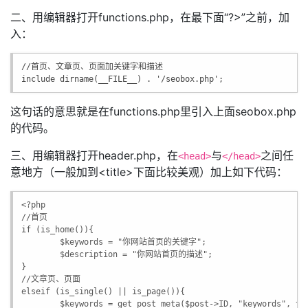
二、用编辑器打开functions.php，在最下面“?>”之前，加
入：
//首页、文章页、页面加关键字和描述

include dirname(__FILE__) . '/seobox.php';
这句话的意思就是在functions.php里引入上面seobox.php
的代码。
三、用编辑器打开header.php，在
与
之间任
<head>
</head>
意地方（一般加到<title>下面比较美观）加上如下代码：
<?php
//首页
if (is_home()){
$keywords = "你网站首页的关键字";
$description = "你网站首页的描述";
}
//文章页、页面
elseif (is_single() || is_page()){
$keywords = get_post_meta($post->ID, "keywords", tr