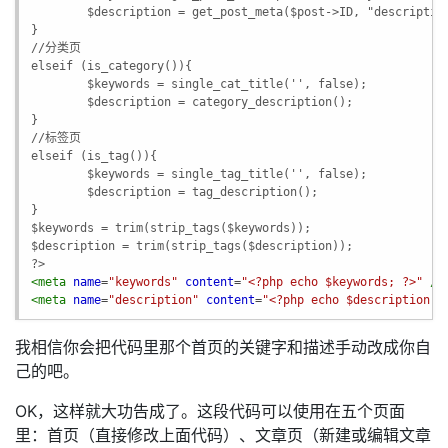
$description = get_post_meta($post->ID, "descriptio
}
//分类页
elseif (is_category()){
$keywords = single_cat_title('', false);
$description = category_description();
}
//标签页
elseif (is_tag()){
$keywords = single_tag_title('', false);
$description = tag_description();
}
$keywords = trim(strip_tags($keywords));
$description = trim(strip_tags($description));
?>
<meta
name
=
"keywords"
content
=
"<?php echo $keywords; ?>"
/>
<meta
name
=
"description"
content
=
"<?php echo $description; 
我相信你会把代码里那个首页的关键字和描述手动改成你自
己的吧。
OK，这样就大功告成了。这段代码可以使用在五个页面
里：首页（直接修改上面代码）、文章页（新建或编辑文章