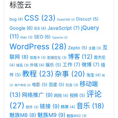
标签云
CSS
(23)
Discuz!
(5)
bug
(4)
DedeCMS
(2)
jQuery
JavaScript
(7)
Google
(6)
IE6
(4)
(11)
SEO
(6)
mac
(3)
Typecho
(2)
WordPress
(28)
互
Zepto
(5)
主题
(3)
博客
(12)
联网
(8)
周杰伦
信用卡
(3)
前端优化
(3)
工作
(7)
微博
(7)
娱乐
(5)
插
(4)
外链
(4)
域名
(3)
教程
(23)
杂事
(20)
件
(5)
淘宝
(4)
狗
移动端
电影
(5)
百度
(5)
社会
(3)
(2)
用户体验
(2)
评论
(13)
网络推广
(9)
视频
(5)
网购
(4)
(27)
音乐
(18)
链接
(9)
韩寒
(4)
软件
(3)
魅族M9
(9)
魅族M8
(8)
魅族MX2
(3)