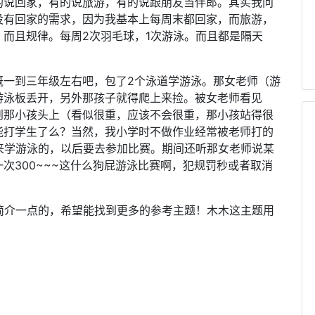
的说回家，有的说旅游，有的说跟朋友当伴郎。其实我问
没有回家的需求，因为我基本上每周末都回家，而旅游，
而且规律。每周2次羽毛球，1次游泳。而且都是隔天
概一到三年级左右吧，包了2个泳道学游泳。那女老师（游
游泳板丢开，另外那孩子就得爬上来捡。被女老师看见
到那小孩头上（看似很重，应该不会很重，那小孩站得很
能打学生了么？当然，我小学时不做作业经常被老师打的
来学游泳的，以后要去参加比赛。期间还听那女老师说某
次300~~~这什么狗屁游泳比赛啊，犯规罚秒或者取消
喜欢简介一点的，希望能找到更多的参考主题！木木这主题用