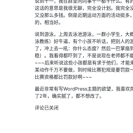
说到十一，我在群里问同事十一都干什么。有
这话的意思是我很无聊，完全没计划。我完全
又没那么多钱。倒是近期运动方面的活动挺多，
的，相当好。
说到游泳，上周去泳池游泳，一群小学生，大
泳教练）好牛逼，有个小孩不听话，把别人的
了，冲上去一吼：你什么态度？然后一巴掌扇
稳）。我看得都吓到了，不是说现在老师都不
~~~后来听说这些小孩都是有求于他们，才能
某动作千万不要做，到时候比赛犯规是要罚款一
比赛资格都比罚款好啊~~~
最近非常有写WordPress主题的欲望，我
了2年，确实腻了，都不想改了。
评论已关闭