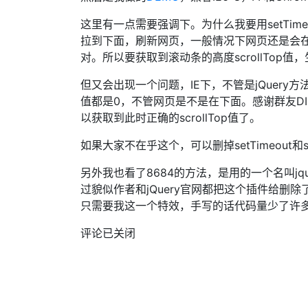
这里有一点需要强调下。为什么我要用setTim
拉到下面，刷新网页，一般情况下网页还是会
对。所以要获取到滚动条的高度scrollTo
但又会出现一个问题，IE下，不管是jQuery方法还是
值都是0，不管网页是不是在下面。感谢群友DIN
以获取到此时正确的scrollTop值了。
如果大家不在乎这个，可以删掉setTimeout和
另外我也看了8684的方法，是用的一个名叫jque
过貌似作者和jQuery官网都把这个插件给删
只需要我这一个特效，手写的话代码量少了许
评论已关闭