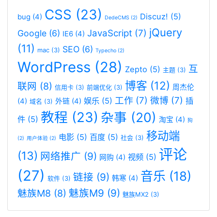
CSS
(23)
Discuz!
(5)
bug
(4)
DedeCMS
(2)
jQuery
JavaScript
(7)
Google
(6)
IE6
(4)
(11)
SEO
(6)
mac
(3)
Typecho
(2)
WordPress
(28)
互
Zepto
(5)
主题
(3)
博客
(12)
联网
(8)
周杰伦
信用卡
(3)
前端优化
(3)
工作
(7)
微博
(7)
娱乐
(5)
插
(4)
外链
(4)
域名
(3)
教程
(23)
杂事
(20)
件
(5)
淘宝
(4)
狗
移动端
电影
(5)
百度
(5)
社会
(3)
(2)
用户体验
(2)
评论
(13)
网络推广
(9)
视频
(5)
网购
(4)
(27)
音乐
(18)
链接
(9)
韩寒
(4)
软件
(3)
魅族M9
(9)
魅族M8
(8)
魅族MX2
(3)