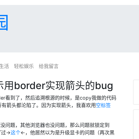
园
生活
轻松娱乐
给我留言
显示用border实现箭头的bug
der看到了，然后追溯根源的时候，是copy我做的代码
所有箭头都沦陷了。因为实现箭头，我喜欢用
空标签
。
fox 25没问题，其他浏览器也没问题，那么问题就锁定到
写过→
这个
←，他居然以为是升级显卡的问题（再次黑