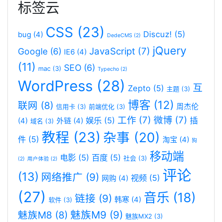
标签云
CSS
(23)
Discuz!
(5)
bug
(4)
DedeCMS
(2)
jQuery
JavaScript
(7)
Google
(6)
IE6
(4)
(11)
SEO
(6)
mac
(3)
Typecho
(2)
WordPress
(28)
互
Zepto
(5)
主题
(3)
博客
(12)
联网
(8)
周杰伦
信用卡
(3)
前端优化
(3)
工作
(7)
微博
(7)
娱乐
(5)
插
(4)
外链
(4)
域名
(3)
教程
(23)
杂事
(20)
件
(5)
淘宝
(4)
狗
移动端
电影
(5)
百度
(5)
社会
(3)
(2)
用户体验
(2)
评论
(13)
网络推广
(9)
视频
(5)
网购
(4)
(27)
音乐
(18)
链接
(9)
韩寒
(4)
软件
(3)
魅族M9
(9)
魅族M8
(8)
魅族MX2
(3)