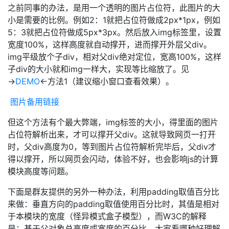
之前同事的办法，是用一个透明的图片占位符，此图片的大
小是需要的比例。例如2：1就把占位符做成2px*1px，例如
5：3就把占位符做成5px*3px。然后放入img标签里，设置
宽度100%，这样高度就自动撑开，进而撑开外层父div。
img平级放个子div，相对父div绝对定位，宽高100%，这样
子div的大小就和img一样大，实现等比缩放了。见
→
DEMO
←方法1（建议缩小窗口查看效果）。
图片备用链接
但这个方法有个最大弊端，img标签的大小，得里面的图片
占位符解析出来，才可以撑开父div。这就导致网页一打开
时，父div高度为0，等到图片占位符解析完毕后，父div才
得以撑开，所以网页会闪动，体验不好，也会影响js的计算
模块高度等问题。
下面是群友提供的另外一种办法，利用padding取值百分比
来做：垂直方向的padding取值使用百分比时，其值是相对
于本模块的宽度（怪异模式盒子模型），而W3C的解释
是：基于父对象总高度或宽度的百分比。大家看哪种好理解