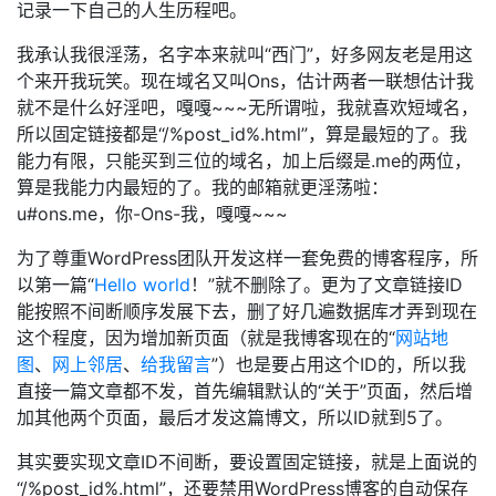
记录一下自己的人生历程吧。
我承认我很淫荡，名字本来就叫“西门”，好多网友老是用这
个来开我玩笑。现在域名又叫Ons，估计两者一联想估计我
就不是什么好淫吧，嘎嘎~~~无所谓啦，我就喜欢短域名，
所以固定链接都是“/%post_id%.html”，算是最短的了。我
能力有限，只能买到三位的域名，加上后缀是.me的两位，
算是我能力内最短的了。我的邮箱就更淫荡啦：
u#ons.me，你-Ons-我，嘎嘎~~~
为了尊重WordPress团队开发这样一套免费的博客程序，所
以第一篇“
Hello world
！”就不删除了。更为了文章链接ID
能按照不间断顺序发展下去，删了好几遍数据库才弄到现在
这个程度，因为增加新页面（就是我博客现在的“
网站地
图
、
网上邻居
、
给我留言
”）也是要占用这个ID的，所以我
直接一篇文章都不发，首先编辑默认的“关于”页面，然后增
加其他两个页面，最后才发这篇博文，所以ID就到5了。
其实要实现文章ID不间断，要设置固定链接，就是上面说的
“/%post_id%.html”，还要禁用WordPress博客的自动保存