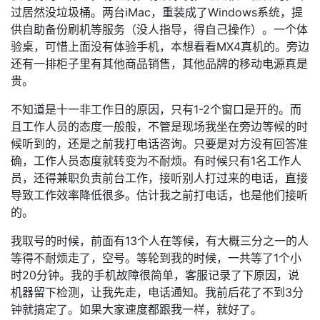
过居然没垃圾桶。两台iMac，重装成了Windows系统，提
供自助备份刷机等服务（没人指导，得自己操作）。一个体
验桌，可惜上面没有体验手机，本想看看MX4真机的。旁边
还有一排柜子里有其他商品销售，其他品牌的移动电源真是
贵。
不知道是十一非工作日的原因，只有1-2个窗口是开的。而
且工作人员的态度一般般，不管是现场我坐在旁边等候的时
候听到的，还是之前我打电话咨询。只要是对方没有回答准
确，工作人员态度就转变为不耐烦。有时候只有1名工作人
员，还得兼职负责前台工作，接听别人打过来的电话，直接
导致工作效率降低很多。估计我之前打电话，也是他们接听
的。
我取号的时候，前面有13个人在等候，有大概三分之一的人
等得不耐烦走了，空号。等轮到我的时候，一共等了1个小
时20分钟。我的手机故障很简单，客服记录了下原因，说
机器留下检测，让我先走，电话通知。我前后花了不到3分
钟就搞定了。如果大家速度都跟我一样，就好了。