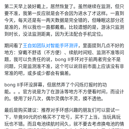
第二天早上装好戴上，居然恢复了。虽然继续在监测，但只
要不准，我第一反应就是会不会因为进水了才这样。一直到
今天，每天还是有一两天数据是完全错的，但睡眠这部分还
是准的，所以我也一直都戴着。比较遗憾的是，游泳只监测
到时长，没法监测距离，因为无法配合手机定位。
期间看了
王自如团队对智能手环测评
，里面提到几点不好的
地方：穿戴不舒适（不方便）、续航时间短、监测不准等问
题，我可以负责任的说，bong II手环对于前两者完全不是
问题，只是监测准不准，这个可以说目前市面上应该没有非
常准的吧，或多或少都会有偏差。
bong II手环没屏幕，但居然弄了个闪烁灯报时的功
能。。。官方说是为了在游泳等地方不方便看时间，而设计
的。使用了好几次，偶尔灵偶尔不灵，摸不透他。
最后是购买建议：推荐对手环感兴趣的朋友们可以尝试一
下，毕竟99元的价格买不了吃亏，买不了上当，当玩具玩
玩也不错。而且电池续航时间久，就不要去考虑换电池的情