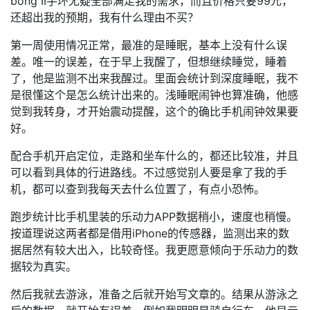
bong II手环无疑全部满足我的需求，而且价格只要99元，
还超出我的预期，我有什么理由不买？
第一周使用情况正常，最准的是睡眠，基本上没有什么误
差。唯一的误差，在于早上我醒了，但想继续睡觉，睡着
了，他是监测不出来我醒过。里面会统计到深度睡眠，我不
是很懂这个是怎么统计出来的。浅睡眠闹钟也算准确，他感
觉到我转身，才开始震动提醒，这个的确比手机闹钟效果要
好。
配合手机开启定位，走路和坐车什么的，都还比较准，并且
可以看到具体的行进路线。不过感觉别人要是拿了我的手
机，都可以查到我每天去什么位置了，有点小恐怖。
跑步统计比手机里装的乐动力APP数据稍小，速度也稍慢。
按道理说这两者都是借用iPhone的传感器，监测出来的数
据居然有较大出入，比较奇怪。我更愿意倾向于乐动力的数
据较为真实。
然后我就去游泳，准备之后就开始写文章的。结果从游泳之