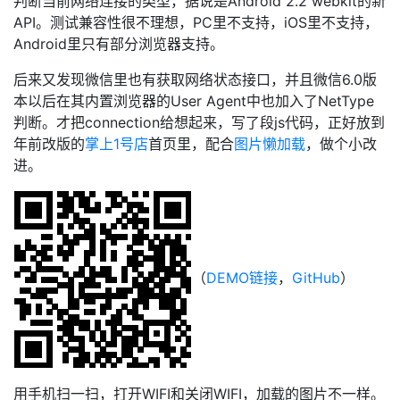
判断当前网络连接的类型，据说是Android 2.2 webkit的新
API。测试兼容性很不理想，PC里不支持，iOS里不支持，
Android里只有部分浏览器支持。
后来又发现微信里也有获取网络状态接口，并且微信6.0版
本以后在其内置浏览器的User Agent中也加入了NetType
判断。才把connection给想起来，写了段js代码，正好放到
年前改版的
掌上1号店
首页里，配合
图片懒加载
，做个小改
进。
（
DEMO链接
，
GitHub
）
用手机扫一扫，打开WIFI和关闭WIFI，加载的图片不一样。