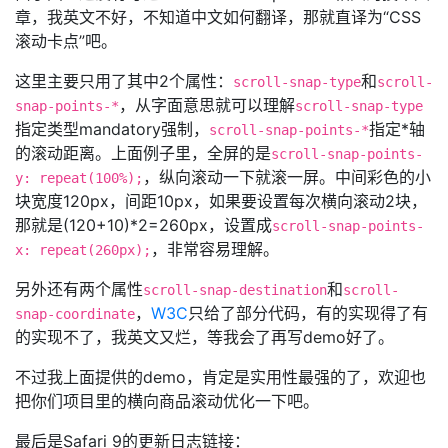
章，我英文不好，不知道中文如何翻译，那就直译为“CSS
滚动卡点”吧。
这里主要只用了其中2个属性：
和
scroll-snap-type
scroll-
，从字面意思就可以理解
snap-points-*
scroll-snap-type
指定类型mandatory强制，
指定*轴
scroll-snap-points-*
的滚动距离。上面例子里，全屏的是
scroll-snap-points-
，纵向滚动一下就滚一屏。中间彩色的小
y: repeat(100%);
块宽度120px，间距10px，如果要设置每次横向滚动2块，
那就是(120+10)*2=260px，设置成
scroll-snap-points-
，非常容易理解。
x: repeat(260px);
另外还有两个属性
和
scroll-snap-destination
scroll-
，
W3C
只给了部分代码，有的实现得了有
snap-coordinate
的实现不了，我英文又烂，等我会了再写demo好了。
不过我上面提供的demo，肯定是实用性最强的了，欢迎也
把你们项目里的横向商品滚动优化一下吧。
最后是Safari 9的更新日志链接：