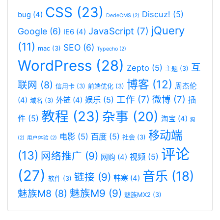
CSS
(23)
Discuz!
(5)
bug
(4)
DedeCMS
(2)
jQuery
JavaScript
(7)
Google
(6)
IE6
(4)
(11)
SEO
(6)
mac
(3)
Typecho
(2)
WordPress
(28)
互
Zepto
(5)
主题
(3)
博客
(12)
联网
(8)
周杰伦
信用卡
(3)
前端优化
(3)
工作
(7)
微博
(7)
娱乐
(5)
插
(4)
外链
(4)
域名
(3)
教程
(23)
杂事
(20)
件
(5)
淘宝
(4)
狗
移动端
电影
(5)
百度
(5)
社会
(3)
(2)
用户体验
(2)
评论
(13)
网络推广
(9)
视频
(5)
网购
(4)
(27)
音乐
(18)
链接
(9)
韩寒
(4)
软件
(3)
魅族M9
(9)
魅族M8
(8)
魅族MX2
(3)